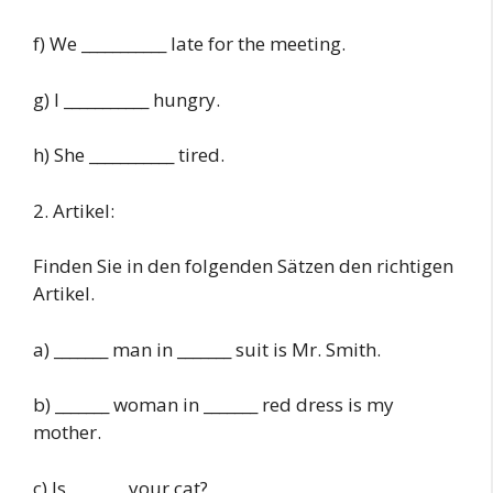
f) We ___________ late for the meeting.
g) I ___________ hungry.
h) She ___________ tired.
2. Artikel:
Finden Sie in den folgenden Sätzen den richtigen
Artikel.
a) _______ man in _______ suit is Mr. Smith.
b) _______ woman in _______ red dress is my
mother.
c) Is _______ your cat?