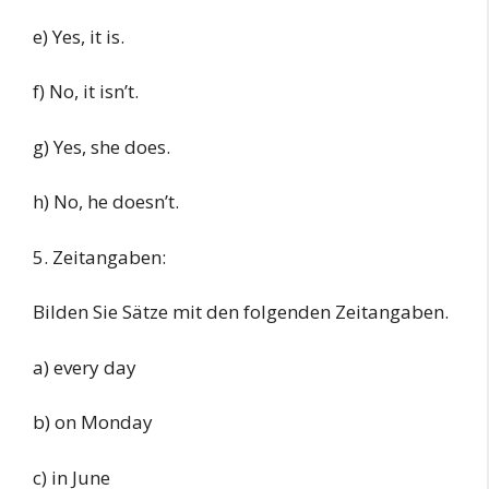
e) Yes, it is.
f) No, it isn’t.
g) Yes, she does.
h) No, he doesn’t.
5. Zeitangaben:
Bilden Sie Sätze mit den folgenden Zeitangaben.
a) every day
b) on Monday
c) in June