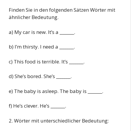
Finden Sie in den folgenden Sätzen Wörter mit
ähnlicher Bedeutung.
a) My car is new. It’s a _______.
b) I’m thirsty. I need a _______.
c) This food is terrible. It’s _______.
d) She’s bored. She’s _______.
e) The baby is asleep. The baby is _______.
f) He’s clever. He’s _______.
2. Wörter mit unterschiedlicher Bedeutung: