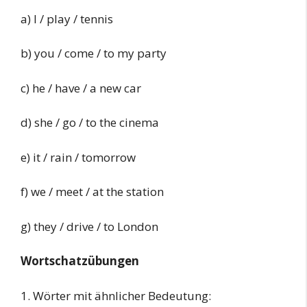
a) I / play / tennis
b) you / come / to my party
c) he / have / a new car
d) she / go / to the cinema
e) it / rain / tomorrow
f) we / meet / at the station
g) they / drive / to London
Wortschatzübungen
1. Wörter mit ähnlicher Bedeutung: