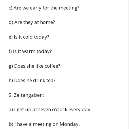
c) Are we early for the meeting?
d) Are they at home?
e) Is it cold today?
f) Is it warm today?
g) Does she like coffee?
h) Does he drink tea?
5. Zeitangaben:
a) I get up at seven o’clock every day.
b) I have a meeting on Monday.