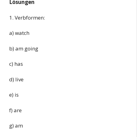
Lösungen
1. Verbformen:
a) watch
b) am going
c) has
d) live
e) is
f) are
g) am