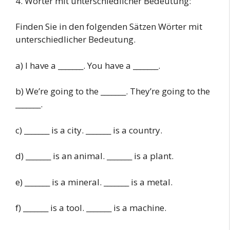
4. Wörter mit unterschiedlicher Bedeutung:
Finden Sie in den folgenden Sätzen Wörter mit
unterschiedlicher Bedeutung.
a) I have a _______. You have a _______.
b) We’re going to the _______. They’re going to the
_______.
c) _______ is a city. _______ is a country.
d) _______ is an animal. _______ is a plant.
e) _______ is a mineral. _______ is a metal.
f) _______ is a tool. _______ is a machine.