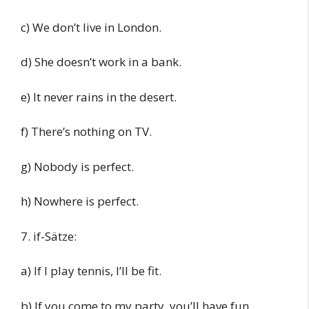
c) We don’t live in London.
d) She doesn’t work in a bank.
e) It never rains in the desert.
f) There’s nothing on TV.
g) Nobody is perfect.
h) Nowhere is perfect.
7. if-Sätze:
a) If I play tennis, I’ll be fit.
b) If you come to my party, you’ll have fun.