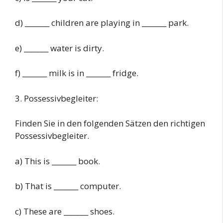
d) _______ children are playing in _______ park.
e) _______ water is dirty.
f) _______ milk is in _______ fridge.
3. Possessivbegleiter:
Finden Sie in den folgenden Sätzen den richtigen
Possessivbegleiter.
a) This is _______ book.
b) That is _______ computer.
c) These are _______ shoes.