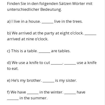
Finden Sie in den folgenden Sätzen Wörter mit
unterschiedlicher Bedeutung.
a) I live in a house. _______ live in the trees.
b) We arrived at the party at eight o’clock. _______
arrived at nine o’clock.
c) This is a table. _______ are tables.
d) We use a knife to cut _______. _______ use a knife
to eat.
e) He’s my brother. _______ is my sister.
f) We have _______ in the winter. _______ have
_______ in the summer.