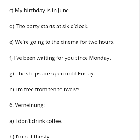
c) My birthday is in June.
d) The party starts at six o’clock.
e) We’re going to the cinema for two hours.
f) I’ve been waiting for you since Monday.
g) The shops are open until Friday.
h) I’m free from ten to twelve.
6. Verneinung:
a) I don’t drink coffee.
b) I’m not thirsty.