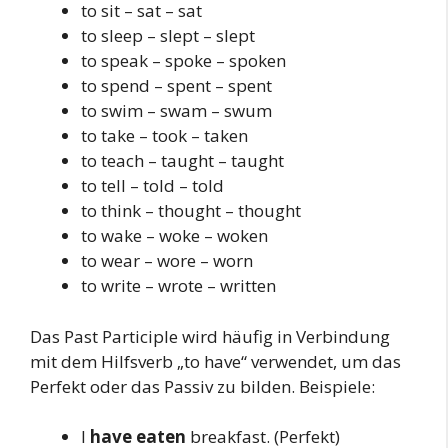
to sit – sat – sat
to sleep – slept – slept
to speak – spoke – spoken
to spend – spent – spent
to swim – swam – swum
to take – took – taken
to teach – taught – taught
to tell – told – told
to think – thought – thought
to wake – woke – woken
to wear – wore – worn
to write – wrote – written
Das Past Participle wird häufig in Verbindung
mit dem Hilfsverb „to have“ verwendet, um das
Perfekt oder das Passiv zu bilden. Beispiele:
I
have eaten
breakfast. (Perfekt)