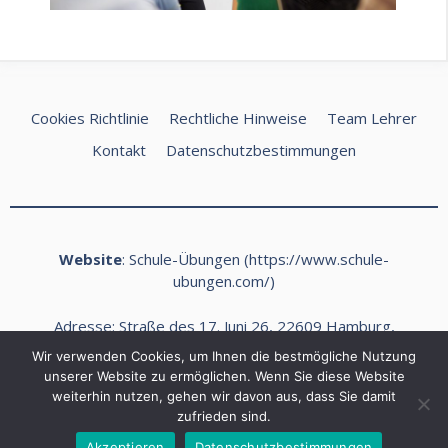
Cookies Richtlinie
Rechtliche Hinweise
Team Lehrer
Kontakt
Datenschutzbestimmungen
Website
: Schule-Übungen (
https://www.schule-
ubungen.com/
)
Adresse: Straße des 17. Juni 26, 22609 Hamburg,
Deutschland
Wir verwenden Cookies, um Ihnen die bestmögliche Nutzung
E-Mail:
kontakt@schule-ubungen.com
unserer Website zu ermöglichen. Wenn Sie diese Website
weiterhin nutzen, gehen wir davon aus, dass Sie damit
Telefon: +49 (0) 40 468989 Fax: +49 (0) 40 468990
zufrieden sind.
2026 Schule Ubungen ©
Akzeptieren
Datenschutzbestimmungen