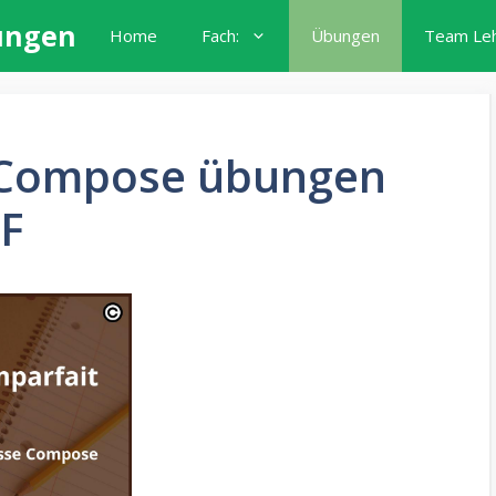
ungen
Home
Fach:
Übungen
Team Le
e Compose übungen
F