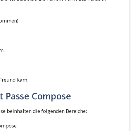
(kommen).
m.
 Freund kam.
it Passe Compose
e beinhalten die folgenden Bereiche:
Compose