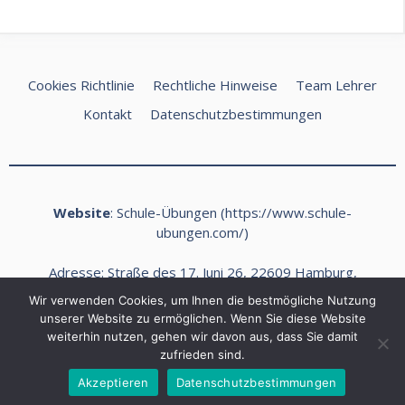
Cookies Richtlinie
Rechtliche Hinweise
Team Lehrer
Kontakt
Datenschutzbestimmungen
Website
: Schule-Übungen (
https://www.schule-
ubungen.com/
)
Adresse: Straße des 17. Juni 26, 22609 Hamburg,
Deutschland
Wir verwenden Cookies, um Ihnen die bestmögliche Nutzung
E-Mail:
kontakt@schule-ubungen.com
unserer Website zu ermöglichen. Wenn Sie diese Website
weiterhin nutzen, gehen wir davon aus, dass Sie damit
Telefon: +49 (0) 40 468989 Fax: +49 (0) 40 468990
zufrieden sind.
2026 Schule Ubungen ©
Akzeptieren
Datenschutzbestimmungen