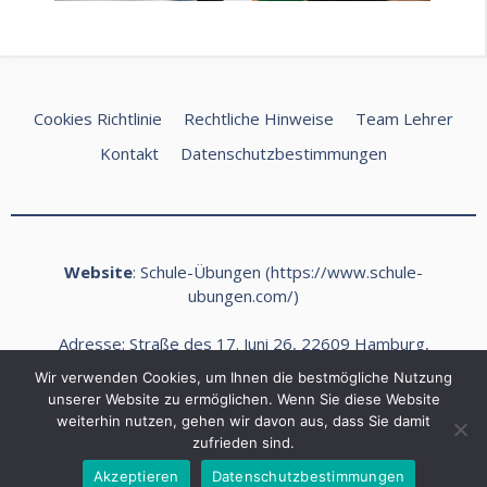
Cookies Richtlinie
Rechtliche Hinweise
Team Lehrer
Kontakt
Datenschutzbestimmungen
Website
: Schule-Übungen (
https://www.schule-
ubungen.com/
)
Adresse: Straße des 17. Juni 26, 22609 Hamburg,
Deutschland
Wir verwenden Cookies, um Ihnen die bestmögliche Nutzung
E-Mail:
kontakt@schule-ubungen.com
unserer Website zu ermöglichen. Wenn Sie diese Website
weiterhin nutzen, gehen wir davon aus, dass Sie damit
Telefon: +49 (0) 40 468989 Fax: +49 (0) 40 468990
zufrieden sind.
2026 Schule Ubungen ©
Akzeptieren
Datenschutzbestimmungen