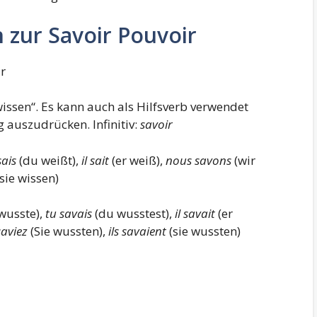
zur Savoir Pouvoir
r
issen“. Es kann auch als Hilfsverb verwendet
 auszudrücken. Infinitiv:
savoir
sais
(du weißt),
il sait
(er weiß),
nous savons
(wir
(sie wissen)
wusste),
tu savais
(du wusstest),
il savait
(er
saviez
(Sie wussten),
ils savaient
(sie wussten)