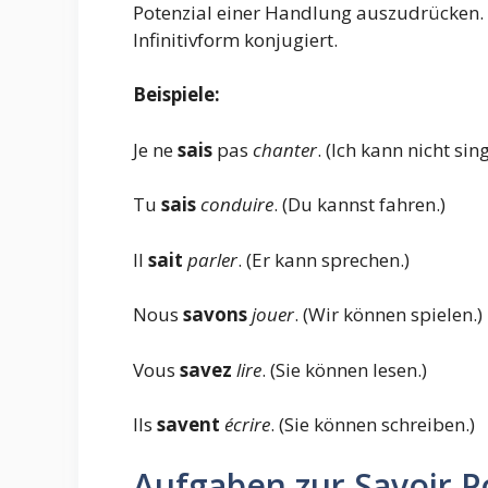
Potenzial einer Handlung auszudrücken. 
Infinitivform konjugiert.
Beispiele:
Je ne
sais
pas
chanter
. (Ich kann nicht sin
Tu
sais
conduire
. (Du kannst fahren.)
Il
sait
parler
. (Er kann sprechen.)
Nous
savons
jouer
. (Wir können spielen.)
Vous
savez
lire
. (Sie können lesen.)
Ils
savent
écrire
. (Sie können schreiben.)
Aufgaben zur Savoir P