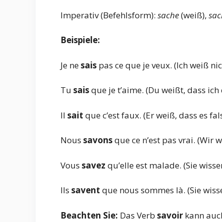
Imperativ (Befehlsform):
sache
(weiß),
sac
Beispiele:
Je ne
sais
pas ce que je veux. (Ich weiß nich
Tu
sais
que je t’aime. (Du weißt, dass ich 
Il
sait
que c’est faux. (Er weiß, dass es fals
Nous
savons
que ce n’est pas vrai. (Wir w
Vous
savez
qu’elle est malade. (Sie wissen
Ils
savent
que nous sommes là. (Sie wissen
Beachten Sie:
Das Verb
savoir
kann auch