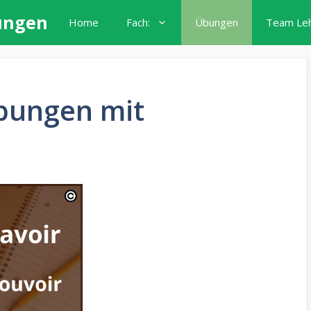
ungen
Home
Fach:
Übungen
Team Le
übungen mit