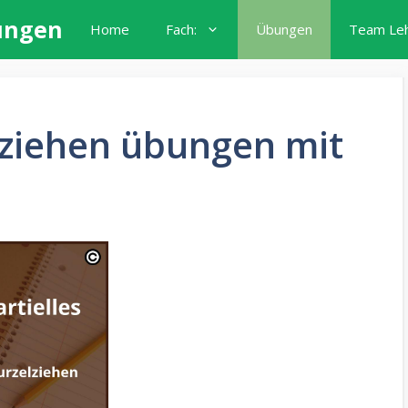
ungen
Home
Fach:
Übungen
Team Le
lziehen übungen mit