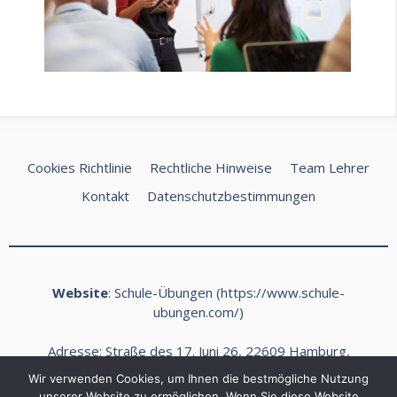
Cookies Richtlinie
Rechtliche Hinweise
Team Lehrer
Kontakt
Datenschutzbestimmungen
Website
: Schule-Übungen (
https://www.schule-
ubungen.com/
)
Adresse: Straße des 17. Juni 26, 22609 Hamburg,
Deutschland
Wir verwenden Cookies, um Ihnen die bestmögliche Nutzung
E-Mail:
kontakt@schule-ubungen.com
unserer Website zu ermöglichen. Wenn Sie diese Website