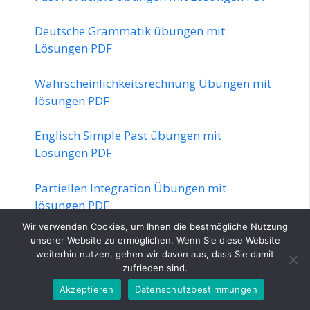
Deutsche Grammatik übungen mit
Lösungen PDF
Wahrscheinlichkeitsrechnung Übungen mit
lösungen PDF
Englisch Simple Past übungen mit
Lösungen PDF
Partiellen Integration Übungen mit
lösungen PDF
Wir verwenden Cookies, um Ihnen die bestmögliche Nutzung
Buchen Auf Erfolgskonten übungen mit
unserer Website zu ermöglichen. Wenn Sie diese Website
weiterhin nutzen, gehen wir davon aus, dass Sie damit
Lösungen PDF
zufrieden sind.
Akzeptieren
Datenschutzbestimmungen
Deutsch Rechtschreibung übungen mit
Lösungen PDF