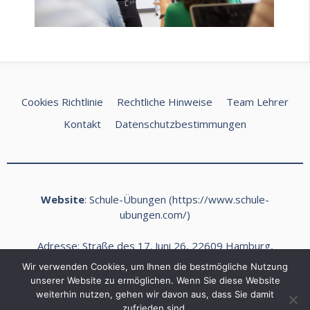
Cookies Richtlinie
Rechtliche Hinweise
Team Lehrer
Kontakt
Datenschutzbestimmungen
Website
: Schule-Übungen (
https://www.schule-
ubungen.com/
)
Adresse: Straße des 17. Juni 26, 22609 Hamburg,
Deutschland
Wir verwenden Cookies, um Ihnen die bestmögliche Nutzung
E-Mail:
kontakt@schule-ubungen.com
unserer Website zu ermöglichen. Wenn Sie diese Website
weiterhin nutzen, gehen wir davon aus, dass Sie damit
Telefon: +49 (0) 40 468989 Fax: +49 (0) 40 468990
zufrieden sind.