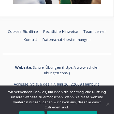
Cookies Richtlinie
Rechtliche Hinweise
Team Lehrer
Kontakt
Datenschutzbestimmungen
Website
: Schule-Übungen (
https://www.schule-
ubungen.com/
)
Adresse: Straße des 17. Juni 26, 22609 Hamburg,
Deutschland
Wir verwenden Cookies, um Ihnen die bestmögliche Nutzung
E-Mail:
kontakt@schule-ubungen.com
unserer Website zu ermöglichen. Wenn Sie diese Website
weiterhin nutzen, gehen wir davon aus, dass Sie damit
Telefon: +49 (0) 40 468989 Fax: +49 (0) 40 468990
zufrieden sind.