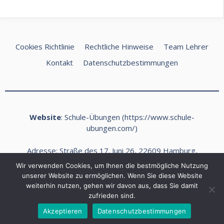
Cookies Richtlinie
Rechtliche Hinweise
Team Lehrer
Kontakt
Datenschutzbestimmungen
Website
: Schule-Übungen (
https://www.schule-
ubungen.com/
)
Adresse: Straße des 17. Juni 26, 22609 Hamburg,
Deutschland
Wir verwenden Cookies, um Ihnen die bestmögliche Nutzung
E-Mail:
kontakt@schule-ubungen.com
unserer Website zu ermöglichen. Wenn Sie diese Website
weiterhin nutzen, gehen wir davon aus, dass Sie damit
Telefon: +49 (0) 40 468989 Fax: +49 (0) 40 468990
zufrieden sind.
2026 Schule Ubungen ©
Akzeptieren
Datenschutzbestimmungen